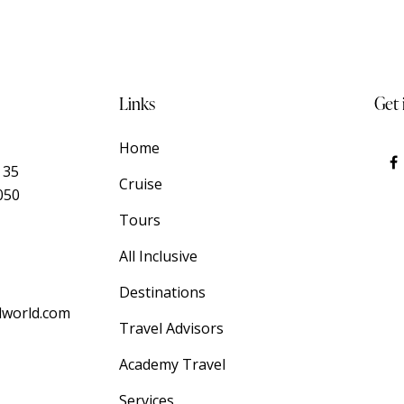
Links
Get 
Home
 35
Cruise
050
Tours
All Inclusive
Destinations
lworld.com
Travel Advisors
Academy Travel
Services