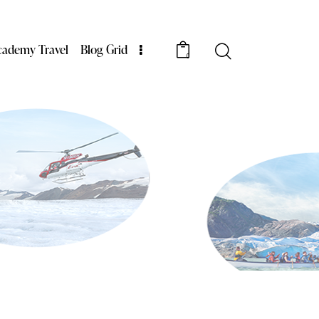
cademy Travel
Blog Grid
0