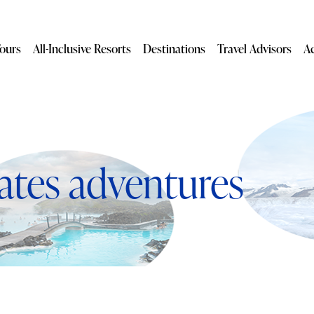
ours
All-Inclusive Resorts
Destinations
Travel Advisors
A
ates adventures