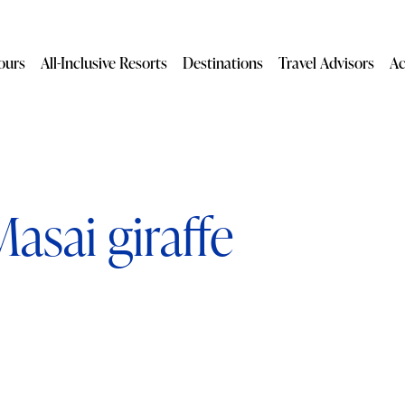
ours
All-Inclusive Resorts
Destinations
Travel Advisors
Ac
asai giraffe