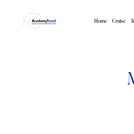
Home
Cruise
T
M